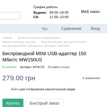
График работы:
Мой заказ
Будние:
09:00–18:00
Сб:
11:00–13:00
Сравнение
Вход
Рус
Главная
Активное (сетевое) оборудование
Маршрутизаторы, роутеры
Маршрутизаторы, роутеры Mercusys
Беспроводной MINI USB-адаптер 150 Мбит/с MW150US
Беспроводной MINI USB-адаптер 150
Мбит/с MW150US
В наличии
Артикул: 3479178
Оставить отзыв
279.00 грн
К сравнению
Войти
для отображения накопительной скидки
%
Купить
Быстрый заказ