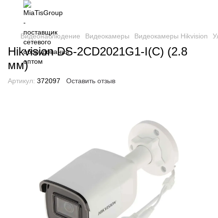
Видеонаблюдение
Видеокамеры
Видеокамеры Hikvision
У
Hikvision DS-2CD2021G1-I(C) (2.8
мм)
Артикул:
372097
Оставить отзыв