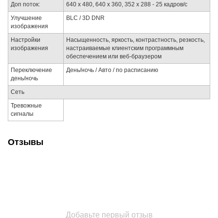
Доп поток:
640 х 480, 640 х 360, 352 х 288 - 25 кадров/с
Улучшение
BLC / 3D DNR
изображения
Настройки
Насыщенность, яркость, контрастность, резкость,
изображения
настраиваемые клиентским программным
обеспечением или веб-браузером
Переключение
День/ночь / Авто / по расписанию
день/ночь
Сеть
Тревожные
сигналы
Отзывы
Добавьте первый отзыв