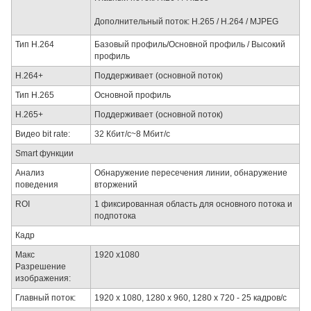
Дополнительный поток: H.265 / H.264 / MJPEG
Тип H.264
Базовый профиль/Основной профиль / Высокий
профиль
H.264+
Поддерживает (основной поток)
Тип H.265
Основной профиль
H.265+
Поддерживает (основной поток)
Видео bit rate:
32 Кбит/с~8 Mбит/с
Smart функции
Анализ
Обнаружение пересечения линии, обнаружение
поведения
вторжений
ROI
1 фиксированная область для основного потока и
подпотока
Кадр
Макс
1920 x1080
Разрешение
изображения:
Главный поток:
1920 x 1080, 1280 х 960, 1280 х 720 - 25 кадров/с