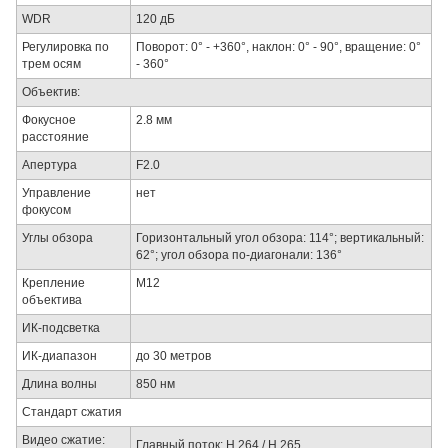
WDR
120 дБ
Регулировка по
Поворот: 0° - +360°, наклон: 0° - 90°, вращение: 0°
трем осям
- 360°
Объектив:
Фокусное
2.8 мм
расстояние
Апертура
F2.0
Управление
нет
фокусом
Углы обзора
Горизонтальный угол обзора: 114°; вертикальный:
62°; угол обзора по-диагонали: 136°
Крепление
М12
объектива
ИК-подсветка
ИК-диапазон
до 30 метров
Длина волны
850 нм
Стандарт сжатия
Видео сжатие:
Главный поток: H.264 / H.265