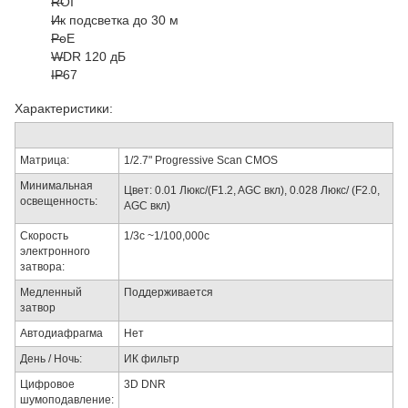
ROI
Ик подсветка до 30 м
PoE
WDR 120 дБ
IP67
Характеристики:
Матрица:
1/2.7" Progressive Scan CMOS
Минимальная
Цвет: 0.01 Люкс/(F1.2, AGC вкл), 0.028 Люкс/ (F2.0,
освещенность:
AGC вкл)
Скорость
1/3с ~1/100,000с
электронного
затвора:
Медленный
Поддерживается
затвор
Автодиафрагма
Нет
День / Ночь:
ИК фильтр
Цифровое
3D DNR
шумоподавление: