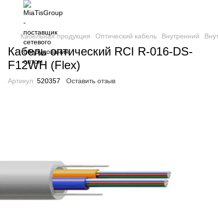
Кабельная продукция
Оптический кабель
Внутренний
Вну
Кабель оптический RCI R-016-DS-
F12WH (Flex)
Артикул:
520357
Оставить отзыв