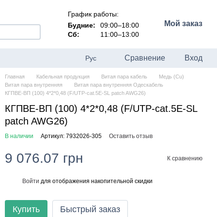
График работы:
Мой заказ
Будние:
09:00–18:00
Сб:
11:00–13:00
Сравнение
Вход
Рус
Главная
Кабельная продукция
Витая пара кабель
Медь (Cu)
Витая пара внутренняя
Витая пара внутренняя Одескабель
КГПВЕ-ВП (100) 4*2*0,48 (F/UTP-cat.5Е-SL patch AWG26)
КГПВЕ-ВП (100) 4*2*0,48 (F/UTP-cat.5Е-SL
patch AWG26)
В наличии
Артикул: 7932026-305
Оставить отзыв
9 076.07 грн
К сравнению
Войти
для отображения накопительной скидки
%
Купить
Быстрый заказ