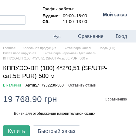
График работы:
Мой заказ
Будние:
09:00–18:00
Сб:
11:00–13:00
Сравнение
Вход
Рус
Главная
Кабельная продукция
Витая пара кабель
Медь (Cu)
Витая пара наружная
Витая пара наружная Одескабель
КППУЭО-ВП (100) 4*2*0,51 (SF/UTP-cat.5E PUR) 500 м
КППУЭО-ВП (100) 4*2*0,51 (SF/UTP-
cat.5E PUR) 500 м
В наличии
Артикул: 7932230-500
Оставить отзыв
19 768.90 грн
К сравнению
Войти
для отображения накопительной скидки
%
Купить
Быстрый заказ