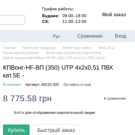
График работы:
Мой заказ
Будние:
09:00–18:00
Сб:
11:00–13:00
Сравнение
Вход
Рус
Главная
Кабельная продукция
Витая пара кабель
Медь (Cu)
Витая пара внутренняя
Витая пара внутренняя Одескабель
Кабель внутренний КПВонг-HF-ВП (350) UTP 4x2x0,51 ПВХ, 305 м
КПВонг-HF-ВП (350) UTP 4x2x0,51 ПВХ
кат.5E -
В наличии
Артикул: 49220-305
Оставить отзыв
8 775.58 грн
К сравнению
Войти
для отображения накопительной скидки
%
Купить
Быстрый заказ