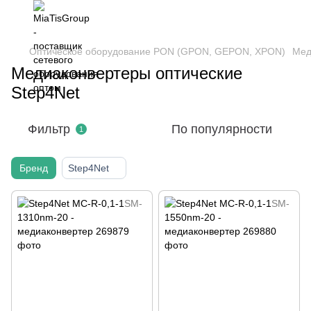
Оптическое оборудование PON (GPON, GEPON, XPON)
Мед
Медиаконвертеры оптические
Step4Net
Фильтр
По популярности
1
Бренд
Step4Net