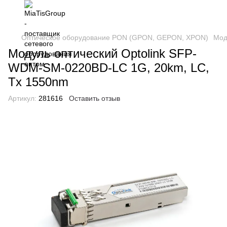
Оптическое оборудование PON (GPON, GEPON, XPON)
Мод
Модуль оптический Optolink SFP-
WDM-SM-0220BD-LC 1G, 20km, LC,
Tx 1550nm
Артикул:
281616
Оставить отзыв