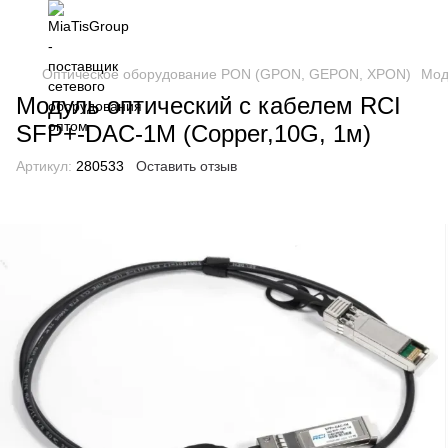
Оптическое оборудование PON (GPON, GEPON, XPON)
Мод
Модуль оптический с кабелем RCI
SFP+-DAC-1M (Copper,10G, 1м)
Артикул:
280533
Оставить отзыв