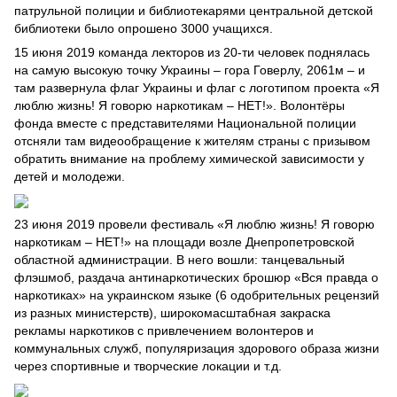
патрульной полиции и библиотекарями центральной детской
библиотеки было опрошено 3000 учащихся.
15 июня 2019 команда лекторов из 20-ти человек поднялась
на самую высокую точку Украины – гора Говерлу, 2061м – и
там развернула флаг Украины и флаг с логотипом проекта «Я
люблю жизнь! Я говорю наркотикам – НЕТ!». Волонтёры
фонда вместе с представителями Национальной полиции
отсняли там видеообращение к жителям страны с призывом
обратить внимание на проблему химической зависимости у
детей и молодежи.
23 июня 2019 провели фестиваль «Я люблю жизнь! Я говорю
наркотикам – НЕТ!» на площади возле Днепропетровской
областной администрации. В него вошли: танцевальный
флэшмоб, раздача антинаркотических брошюр «Вся правда о
наркотиках» на украинском языке (6 одобрительных рецензий
из разных министерств), широкомасштабная закраска
рекламы наркотиков с привлечением волонтеров и
коммунальных служб, популяризация здорового образа жизни
через спортивные и творческие локации и т.д.