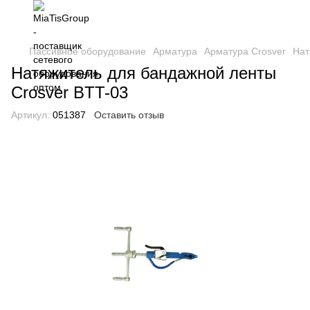
Пассивное оборудование
Арматура
Арматура Crosver
Нат
Натяжитель для бандажной ленты
Crosver BTT-03
Артикул:
051387
Оставить отзыв