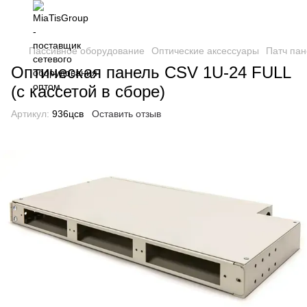
Пассивное оборудование
Оптические аксессуары
Патч па
Оптическая панель CSV 1U-24 FULL
(с кассетой в сборе)
Артикул:
936цсв
Оставить отзыв