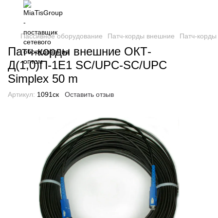
Пассивное оборудование
Патч-корды внешние
Патч-корды
Патч-корды внешние ОКТ-
Д(1,0)П-1Е1 SC/UPC-SC/UPC
Simplex 50 m
Артикул:
1091ск
Оставить отзыв