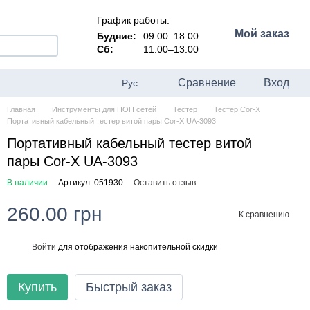
График работы:
Мой заказ
Будние:
09:00–18:00
Сб:
11:00–13:00
Сравнение
Вход
Рус
Главная
Инструменты для ПОН сетей
Тестер
Тестер Cor-X
Портативный кабельный тестер витой пары Cor-X UA-3093
Портативный кабельный тестер витой
пары Cor-X UA-3093
В наличии
Артикул: 051930
Оставить отзыв
260.00 грн
К сравнению
Войти
для отображения накопительной скидки
%
Купить
Быстрый заказ