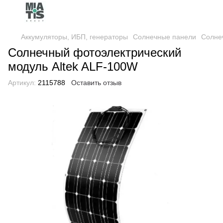
Аккумуляторы, ИБП, генераторы
Солнечные панели
Солне
Солнечный фотоэлектрический
модуль Altek ALF-100W
Артикул:
2115788
Оставить отзыв