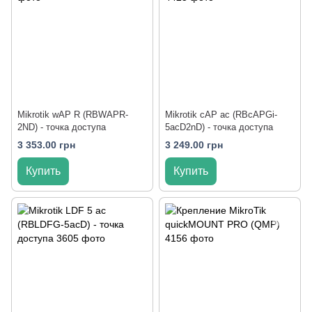
Mikrotik wAP R (RBWAPR-
Mikrotik cAP ac (RBcAPGi-
2ND) - точка доступа
5acD2nD) - точка доступа
3 353.00 грн
3 249.00 грн
Купить
Купить