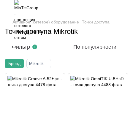
Активное (сетевое) оборудование
Точки доступа
Точки доступа Mikrotik
Фильтр
По популярности
1
Бренд
Mikrotik