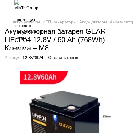
Аккумуляторы, ИБП, генераторы
Аккумуляторы
Аккумулят
Акумуляторная батарея GEAR
LiFePo4 12.8V / 60 Ah (768Wh)
Клемма – M8
Артикул:
12.8V/60Ah
Оставить отзыв