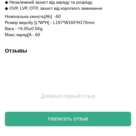
◆ Незалежний захист від заряду та розряду.
◆ OVP, LVP, OTP, захист від короткого замикання
Номінальна ємність[Ah] -60
Розмір виробу [L*W*H] - L197*W165*H170mm
Вага - ≈5.05±0.5Kg
Макс.заряд[A - 60
Отзывы
Добавьте первый отзыв
Написать отзыв