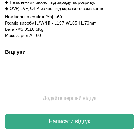
◆ Незалежний захист від заряду та розряду.
◆ OVP, LVP, OTP, захист від короткого замикання
Номінальна ємність[Ah] -60
Розмір виробу [L*W*H] - L197*W165*H170mm
Вага - ≈5.05±0.5Kg
Макс.заряд[A - 60
Відгуки
Додайте перший відгук
Написати відгук