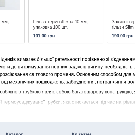
0 мм,
Гільза термозбіжна 40 мм,
Захисні те
упаковка 100 шт.
гільзи Slim
101.00 грн
190.00 грн
дників вимагає більшої ретельності порівняно зі з'єднанням
моги до витримування певних радіусів вигину, необхідність 
 розсіювання світлового променя. Основним способом для м
у від механічних пошкоджень, забруднення, потрапляння вол
мозбіжною трубкою являє собою багатошарову конструкцію, я
ї термоусаджуваної трубки, яка стискається під час нагріва
д час нагрівання розплавляється, заповнюючи порожнину труб
нта, виконаного у вигляді металевого прутка, який надає жо
нтажних робіт конструкція надягається на один із провідникі
Каталог
Клієнтам