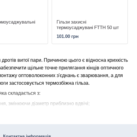
рмоусаджувальні
Гільзи захисні
термоусаджувані FTTH 50 шт
101.00 грн
 дротів витої пари. Причиною цього є відносна крихкість
забезпечити щільне точне прилягання кінців оптичного
онтажу оптоволоконних з'єднань є зварювання, а для
оги застосовується термозбіжна гільза.
ка складається з:
ння, змінюючи діаметр приблизно вдвічі;
ки, і надійно ізолює місце зварного стику;
рсткості з'єднанню і протистоїть зусиллю на злам.
в у місці з'єднання. Після виконання зварювання її
Контактна інформація