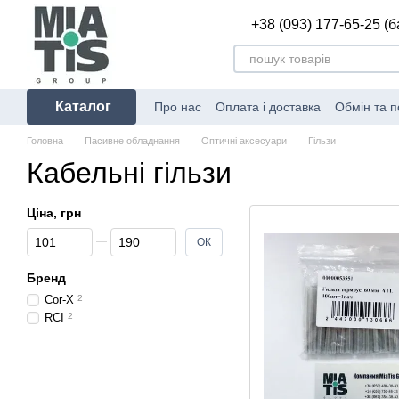
Перейти до основного контенту
+38 (093) 177-65-25 (
Каталог
Про нас
Оплата і доставка
Обмін та 
Головна
Пасивне обладнання
Оптичні аксесуари
Гільзи
Кабельні гільзи
Ціна, грн
Від Ціна, грн
До Ціна, грн
ОК
Бренд
Cor-X
2
RCI
2