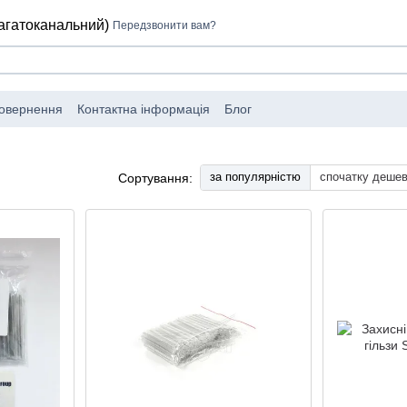
багатоканальний)
Передзвонити вам?
повернення
Контактна інформація
Блог
за популярністю
спочатку деше
Сортування: