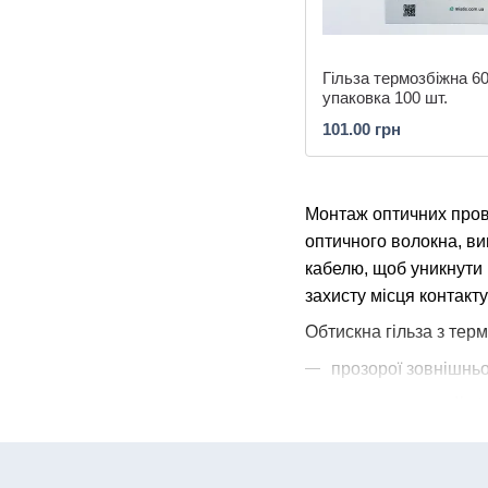
Гільза термозбіжна 6
упаковка 100 шт.
101.00 грн
Монтаж оптичних прові
оптичного волокна, ви
кабелю, щоб уникнути
захисту місця контакт
Обтискна гільза з тер
прозорої зовнішньо
шару клею, який пі
армувального елеме
Під час проведення мо