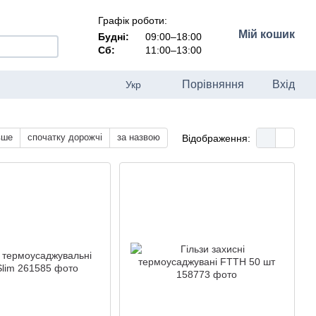
Графік роботи:
Мій кошик
Будні:
09:00–18:00
Сб:
11:00–13:00
Порівняння
Вхід
Укр
вше
спочатку дорожчі
за назвою
Відображення: