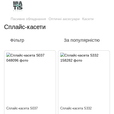
Пасивне обладнання
Оптичні аксесуари
Касети
Сплайс-касети
Фільтр
За популярністю
Сплайс-касета S037
Сплайс-касета S332