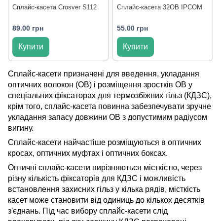
Сплайс-касета Crosver S112
Сплайс-касета 32ОВ IPCOM
89.00 грн
55.00 грн
Купити
Купити
Сплайс-касети призначені для введення, укладання
оптичних волокон (ОВ) і розміщення зростків ОВ у
спеціальних фіксаторах для термозбіжних гільз (КДЗС),
крім того, сплайс-касета повинна забезпечувати зручне
укладання запасу довжини ОВ з допустимим радіусом
вигину.
Сплайс-касети найчастіше розміщуються в оптичних
кросах, оптичних муфтах і оптичних боксах.
Оптичні сплайс-касети вирізняються місткістю, через
різну кількість фіксаторів для КДЗС і можливість
встановлення захисних гільз у кілька рядів, місткість
касет може становити від одиниць до кількох десятків
з'єднань. Під час вибору сплайс-касети слід