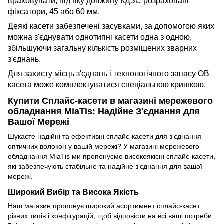
враховувати, під яку довжину КДЗС розраховані
фіксатори, 45 або 60 мм.
Деякі касети забезпечені засувками, за допомогою яких
можна з'єднувати однотипні касети одна з одною,
збільшуючи загальну кількість розміщених зварних
з'єднань.
Для захисту місць з'єднань і технологічного запасу ОВ
касета може комплектуватися спеціальною кришкою.
Купити Сплайс-касети в магазині мережевого
обладнання MiaTis: Надійне З'єднання для
Вашої Мережі
Шукаєте надійні та ефективні сплайс-касети для з'єднання
оптичних волокон у вашій мережі? У магазині мережевого
обладнання MiaTis ми пропонуємо високоякісні сплайс-касети,
які забезпечують стабільне та надійне з'єднання для вашої
мережі.
Широкий Вибір та Висока Якість
Наш магазин пропонує широкий асортимент сплайс-касет
різних типів і конфігурацій, щоб відповісти на всі ваші потреби.