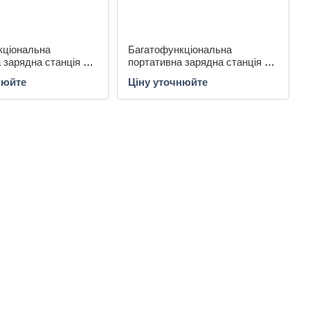
кціональна
Багатофункціональна
 зарядна станція LP
портативна зарядна станція LP
60 (160W, 204Wh)
CHARGER MPPT 300 (300W,
нюйте
Ціну уточнюйте
280Wh)