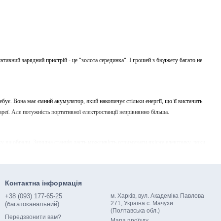
тивний зарядний пристрій - це "золота серединка". І грошей з бюджету багато не
ебує. Вона має ємний акумулятор, який накопичує стільки енергії, що її вистачить
реї. Але потужність портативної електростанції незрівнянно більша.
яку ви обрали. Зарядна станція дасть можливість отримувати якісну електрику, поки
ихлопів чадного газу.
Контактна інформація
ей маленький, портативний, його можна використовувати вдома, а можна брати з
+38 (093) 177-65-25
м. Харків, вул. Академіка Павлова
271, Україна с. Мачухи
(багатоканальний)
(Полтавська обл.)
Передзвонити вам?
Мапа проїзду