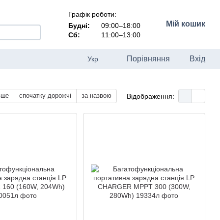
Графік роботи:
Мій кошик
Будні:
09:00–18:00
Сб:
11:00–13:00
Порівняння
Вхід
Укр
вше
спочатку дорожчі
за назвою
Відображення: