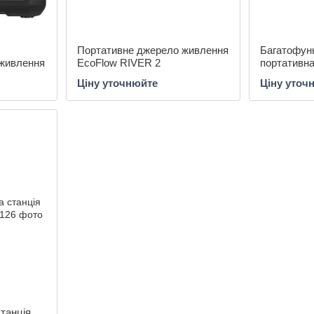
Портативне джерело живлення
Багатофун
живлення
EcoFlow RIVER 2
портативна
CHARGER 1
Ціну уточнюйте
Ціну уточ
танція