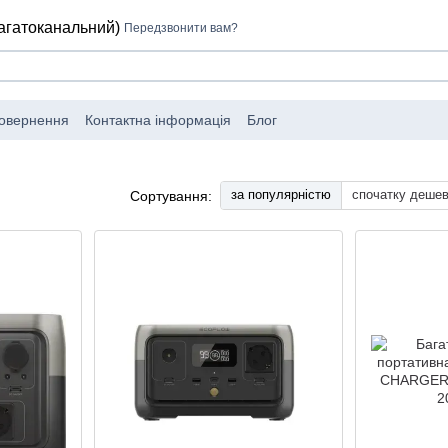
багатоканальний)
Передзвонити вам?
повернення
Контактна інформація
Блог
за популярністю
спочатку деше
Сортування: