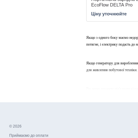
EcoFlow DELTA Pro
Ціну уточнюйте
Якщо з одного боку маємо недоро
потягне, і електрику подасть до 
Якщо генератору для вироблення е
для живлення побутової техніки. 
Ви легко зможете під'єднати кіль
в мережі вона відсутня. Таким чи
Експлуатація такої станції елеме
собою на природу, риболовлю, в 
© 2026
Приймаємо до оплати