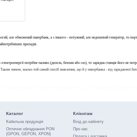
гий, але обмежений павербанк, а з іншого - потужний, але недешевий генератор, то порта
найпотрібніших приладів.
лектроенергії потрібне паливо (дизель, бензин або газ), то зарядна станція його не потр
Таким чином, маємо той самий спосіб живлення, що й у павербанка - від зарядженої бата
ка споживачів струму у вашій оселі, три-чотири і більше - все залежить від потужності, 
ном, маємо ніби невеличкий переносний генератор, який не гуде, не шумить і не робить в
Каталог
Клієнтам
нтарна. Її потрібно тільки вчасно заряджати, під'єднавши кабелем до розетки. Прилад ц
поїздку.
Кабельна продукція
Вхід до кабінету
Оптичне обладнання PON
Про нас
(GPON, GEPON, XPON)
Оплата і доставка