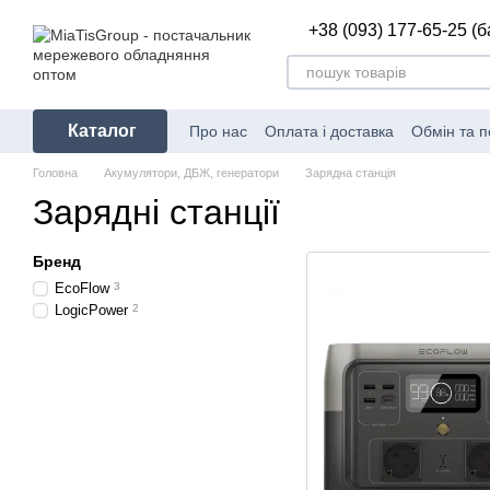
Перейти до основного контенту
+38 (093) 177-65-25 (
Каталог
Про нас
Оплата і доставка
Обмін та 
Головна
Акумулятори, ДБЖ, генератори
Зарядна станція
Зарядні станції
Бренд
EcoFlow
3
LogicPower
2