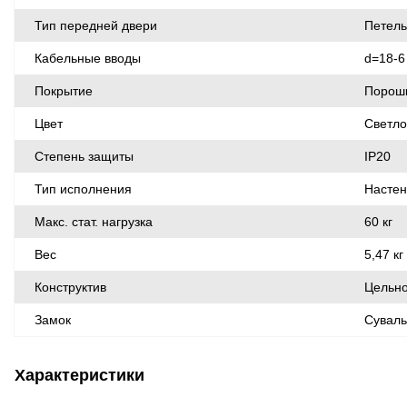
Тип передней двери
Петел
Кабельные вводы
d=18-6
Покрытие
Порош
Цвет
Светло
Степень защиты
IP20
Тип исполнения
Насте
Макс. стат. нагрузка
60 кг
Вес
5,47 кг
Конструктив
Цельн
Замок
Сувал
Характеристики