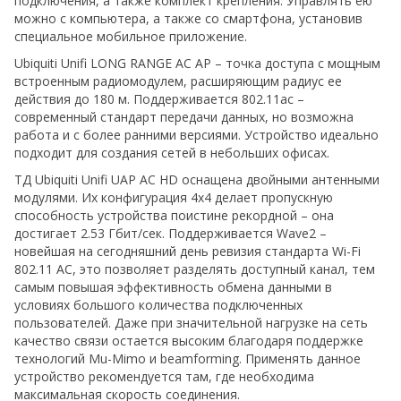
подключения, а также комплект крепления. Управлять ею
можно с компьютера, а также со смартфона, установив
специальное мобильное приложение.
Ubiquiti Unifi LONG RANGE AC AP – точка доступа с мощным
встроенным радиомодулем, расширяющим радиус ее
действия до 180 м. Поддерживается 802.11ac –
современный стандарт передачи данных, но возможна
работа и с более ранними версиями. Устройство идеально
подходит для создания сетей в небольших офисах.
ТД Ubiquiti Unifi UAP AC HD оснащена двойными антенными
модулями. Их конфигурация 4x4 делает пропускную
способность устройства поистине рекордной – она
достигает 2.53 Гбит/сек. Поддерживается Wave2 –
новейшая на сегодняшний день ревизия стандарта Wi-Fi
802.11 AC, это позволяет разделять доступный канал, тем
самым повышая эффективность обмена данными в
условиях большого количества подключенных
пользователей. Даже при значительной нагрузке на сеть
качество связи остается высоким благодаря поддержке
технологий Mu-Mimo и beamforming. Применять данное
устройство рекомендуется там, где необходима
максимальная скорость соединения.