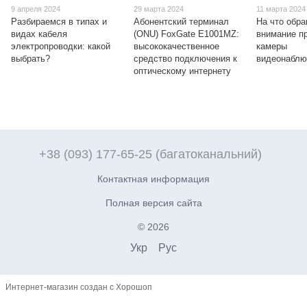
9 апреля 2024
29 марта 2024
11 марта 2024
Разбираемся в типах и
Абонентский терминал
На что обр
видах кабеля
(ONU) FoxGate E1001МZ:
внимание п
электропроводки: какой
высококачественное
камеры
выбрать?
средство подключения к
видеонаблю
оптическому интернету
+38 (093) 177-65-25 (багатоканальний)
Контактная информация
Полная версия сайта
© 2026
Укр
Рус
Интернет-магазин создан с Хорошоп