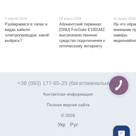
9 апреля 2024
29 марта 2024
11 марта 2024
Разбираемся в типах и
Абонентский терминал
На что обр
видах кабеля
(ONU) FoxGate E1001МZ:
внимание п
электропроводки: какой
высококачественное
камеры
выбрать?
средство подключения к
видеонаблю
оптическому интернету
+38 (093) 177-65-25 (багатоканальний)
Контактная информация
Полная версия сайта
© 2026
Укр
Рус