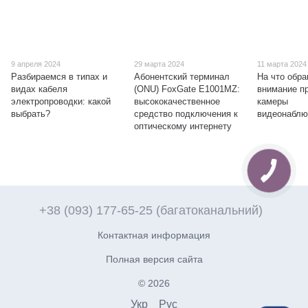
9 апреля 2024
29 марта 2024
11 марта 2024
Разбираемся в типах и
Абонентский терминал
На что обр
видах кабеля
(ONU) FoxGate E1001МZ:
внимание п
электропроводки: какой
высококачественное
камеры
выбрать?
средство подключения к
видеонаблю
оптическому интернету
+38 (093) 177-65-25 (багатоканальний)
Контактная информация
Полная версия сайта
© 2026
Укр
Рус