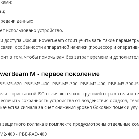
ками;
ти;
редачи данных;
дет использовано устройство.
и доступа Ubiquiti PowerBeam стоит учитывать такие параметры
связи, особенности аппаратной начинки (процессор и оперативна
тоит в том, чтобы помочь вам без затрат времени и дополнит
owerBeam M - первое поколение
BE-M5-620, PBE-M5-400, PBE-M5-300, PBE-M2-400, PBE-M5-300-IS
ели с приставкой ISO отличаются конструкцией отражателя и т
еспечить сохранность устройства от воздействия осадков, тем
качества сигнала за счет снижения уровня боковых помех и у
ез защитного колпака в комплекте предусмотрены отдельные ко
M2-400 - PBE-RAD-400