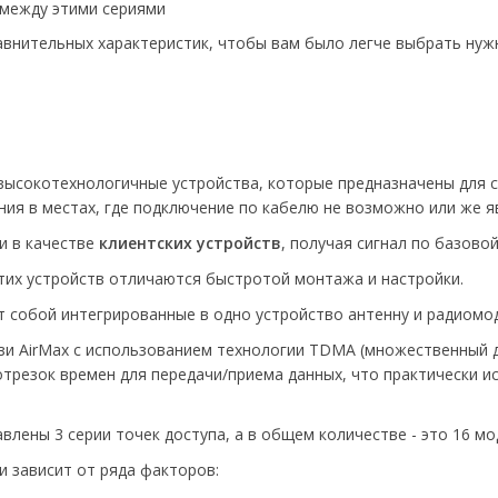
 между этими сериями
внительных характеристик, чтобы вам было легче выбрать нужн
о высокотехнологичные устройства, которые предназначены для
ия в местах, где подключение по кабелю не возможно или же я
и в качестве
клиентских устройств
, получая сигнал по базовой
их устройств отличаются быстротой монтажа и настройки.
собой интегрированные в одно устройство антенну и радиомод
и AirMax с использованием технологии TDMA (множественный д
трезок времен для передачи/приема данных, что практически и
влены 3 серии точек доступа, а в общем количестве - это 16 мо
 зависит от ряда факторов: