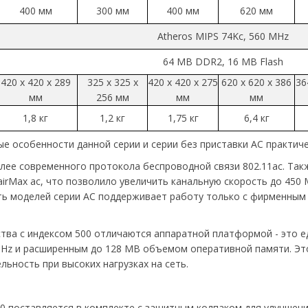
400 мм
300 мм
400 мм
620 мм
Atheros MIPS 74Kc, 560 MHz
64 MB DDR2, 16 MB Flash
420 x 420 x 289
325 x 325 x
420 x 420 x 275
620 x 620 x 386
36
мм
256 мм
мм
мм
1,8 кг
1,2 кг
1,75 кг
6,4 кг
ые особенности данной серии и серии без приставки AC практиче
олее современного протокола беспроводной связи 802.11ac. Та
rMax ac, что позволило увеличить канальную скорость до 450 М
ть моделей серии AC поддерживает работу только с фирменным
ства с индексом 500 отличаются аппаратной платформой - это е
Hz и расширенным до 128 МВ объемом оперативной памяти. Это 
ьность при высоких нагрузках на сеть.
00 поставляется в комплекте с защитным колпаком для улучшени