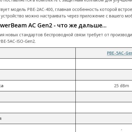
твует модель PBE-2AC-400, главная особенность которой встро
рь устройство можно настраивать через приложение с вашего мо
owerBeam AC Gen2 - что же дальше...
ия новых стандартов беспроводной связи требует от производи
PBE-5AC-ISO-Gen2.
PBE-5AC-Ge
ка
25 dBm
я
-