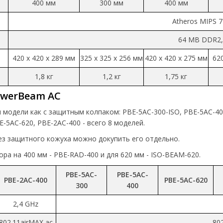
400 мм
300 мм
400 мм
Atheros MIPS 
64 MB DDR2,
420 x 420 x 289 мм
325 x 325 x 256 мм
420 x 420 x 275 мм
620
1,8 кг
1,2 кг
1,75 кг
owerBeam AC
модели как с защитным колпаком: PBE-5AC-300-ISO, PBE-5AC-400-
E-5AC-620, PBE-2AC-400 - всего 8 моделей.
ез защитного кожуха можно докупить его отдельно.
ра на 400 мм - PBE-RAD-400 и для 620 мм - ISO-BEAM-620.
PBE-5AC-
PBE-5AC-
PBE-2AC-400
PBE-5AC-620
300
400
2,4 GHz
802.11airMAX ac
80