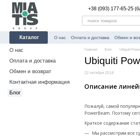
Перейти к основному контенту
+38 (093) 177-65-25 (
Каталог
О нас
Оплата и доставка
Обмен и воз
О нас
Главная
Блог
Ubiquiti Pow
Ubiquiti Po
Оплата и доставка
Обмен и возврат
22 октября 2018
Контактная информация
Описание линейк
Блог
Пожалуй, самой популярно
PowerBeam. Поэтому сего
Краткое содержание стат
Мы рассмотрим все су