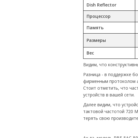
Dish Reflector
Процессор
Память
Размеры
Вес
Видим, что конструктивн
Разница - в поддержке б
фирменным протоколом ai
Стоит отметить, что час
устройств в вашей сети.
Далее видим, что устрой
тактовой частотой 720 M
терять свою производител
Ах да, модель PBE-5AC-5