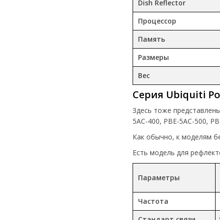
Dish Reflector
Процессор
Память
Размеры
Вес
Серия Ubiquiti P
Здесь тоже представлены 
5AC-400, PBE-5AC-500, PB
Как обычно, к моделям б
Есть модель для рефлекто
Параметры
Частота
Стандарт связи