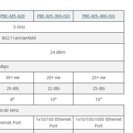
PBE-M5-620
PBE-M5-300-ISO
PBE-M5-400-ISO
5 GHz
802.11a/n/airMAX
24 dBm
Mbps
30+ км
20+ км
25+ км
29 dBi
22 dBi
25 dBi
8°
10°
10°
30/40 MHz
1х10/100 Ethernet
1х10/100/1000 Ethernet
hernet Port
Port
Port