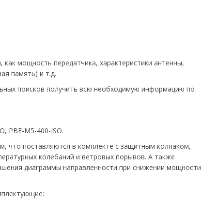
, как мощность передатчика, характеристики антенны,
я память) и т.д.
ельных поисков получить всю необходимую информацию по
O, PBE-M5-400-ISO.
ем, что поставляются в комплекте с защитным колпаком,
пературных колебаний и ветровых порывов. А также
лучшения диаграммы направленности при снижении мощности
мплектующие: