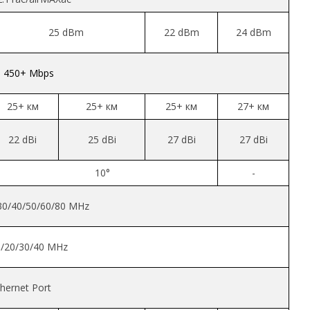
25 dBm
22 dBm
24 dBm
450+ Mbps
25+ км
25+ км
25+ км
27+ км
22 dBi
25 dBi
27 dBi
27 dBi
10°
-
30/40/50/60/80 MHz
/20/30/40 MHz
hernet Port