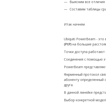
Выясним все отличия
Составим таблицы сра
Итак начнем
Ubiquiti PowerBeam - эт
(PtP)
на большие расстоян
Точки доступа работают 
Соединения с помощью эт
PowerBeam представляют 
Фирменный протокол связ
абоненту определенный о
друга.
В данной линейке предста
Выбор конкретной модели