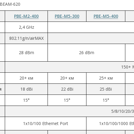
-BEAM-620
PBE-M2-400
PBE-M5-300
PBE-M5-400
2,4 GHz
802.11g/n/airMAX
28 dBm
26 dBm
150+ 
20+ км
20+ км
25+ км
я
18 dBi
22 dBi
25 dBi
15°
15°
15°
5/8/10/20/
1х10/100 Ethernet Port
1х10/100/1000 Et