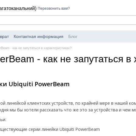
багатоканальний)
Перезвонить вам?
врат
Контактная информация
Блог
erBeam - как не запутаться в характеристиках?
werBeam - как не запутаться в
и Ubiquiti PowerBeam
й линейкой клиентских устройств, по крайней мере в нашей комп
дня мы бы хотели рассказать что же это за устройства и чем мо
ьи:
ществующие серии линейки Ubiquiti PowerBeam