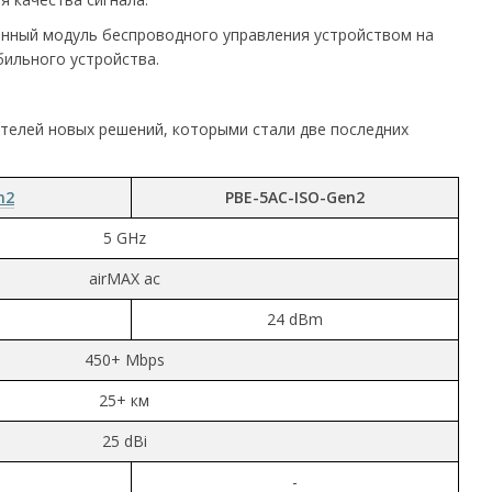
енный модуль беспроводного управления устройством на
бильного устройства.
телей новых решений, которыми стали две последних
n2
PBE-5AC-ISO-Gen2
5 GHz
airMAX ac
24 dBm
450+ Mbps
25+ км
25 dBi
-