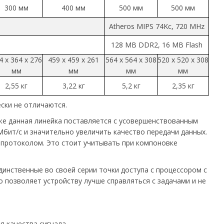
300 мм
400 мм
500 мм
500 мм
Atheros MIPS 74Kc, 720 MHz
128 MB DDR2, 16 MB Flash
4 x 364 x 276
459 x 459 x 261
564 x 564 x 308
520 x 520 x 308
мм
мм
мм
мм
2,55 кг
3,22 кг
5,2 кг
2,35 кг
ски не отличаются.
кже данная линейка поставляется с усовершенствованным
бит/с и значительно увеличить качество передачи данных.
 протоколом. Это стоит учитывать при компоновке
динственные во своей серии точки доступа с процессором с
позволяет устройству лучше справляться с задачами и не
я качества сигнала.