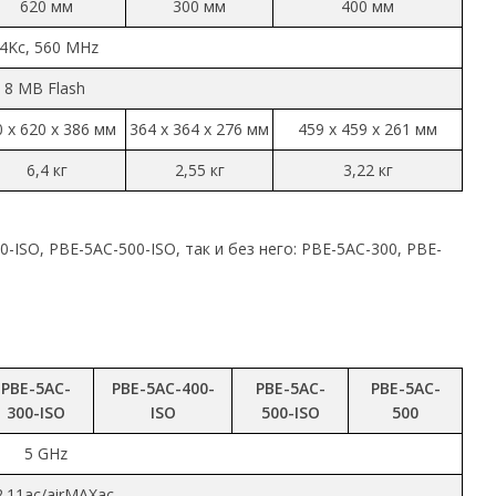
620 мм
300 мм
400 мм
74Kc, 560 MHz
 8 MB Flash
 x 620 x 386 мм
364 x 364 x 276 мм
459 x 459 x 261 мм
6,4 кг
2,55 кг
3,22 кг
ISO, PBE-5AC-500-ISO, так и без него: PBE-5AC-300, PBE-
PBE-5AC-
PBE-5AC-400-
PBE-5AC-
PBE-5AC-
300-ISO
ISO
500-ISO
500
5 GHz
2.11ac/airMAXac