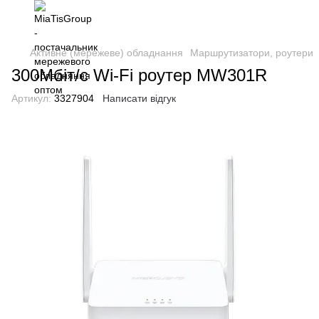
Активне (мережеве) обладнання
Маршрутизатори, роутери
300Мбіт/с Wi-Fi роутер MW301R
Артикул:
3327904
Написати відгук