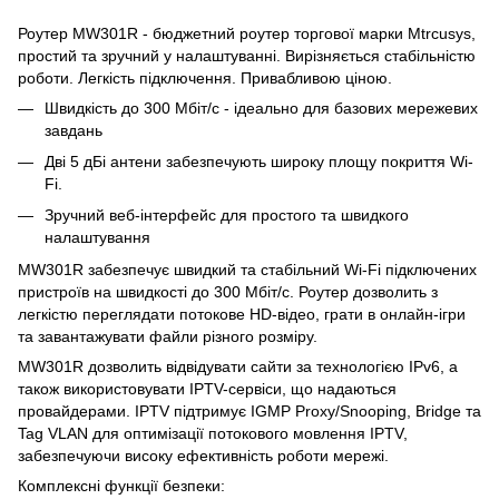
Роутер MW301R - бюджетний роутер торгової марки Mtrcusys,
простий та зручний у налаштуванні. Вирізняється стабільністю
роботи. Легкість підключення. Привабливою ціною.
Швидкість до 300 Мбіт/с - ідеально для базових мережевих
завдань
Дві 5 дБі антени забезпечують широку площу покриття Wi-
Fi.
Зручний веб-інтерфейс для простого та швидкого
налаштування
MW301R забезпечує швидкий та стабільний Wi-Fi підключених
пристроїв на швидкості до 300 Мбіт/с. Роутер дозволить з
легкістю переглядати потокове HD-відео, грати в онлайн-ігри
та завантажувати файли різного розміру.
MW301R дозволить відвідувати сайти за технологією IPv6, а
також використовувати IPTV-сервіси, що надаються
провайдерами. IPTV підтримує IGMP Proxy/Snooping, Bridge та
Tag VLAN для оптимізації потокового мовлення IPTV,
забезпечуючи високу ефективність роботи мережі.
Комплексні функції безпеки: