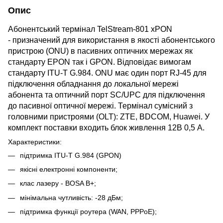
Опис
Абонентський термінал TelStream-801 xPON
- призначений для використання в якості абонентського
пристрою (ONU) в пасивних оптичних мережах як
стандарту EPON так і GPON. Відповідає вимогам
стандарту ITU-T G.984. ONU має один порт RJ-45 для
підключення обладнання до локальної мережі
абонента та оптичний порт SC/UPC для підключення
до пасивної оптичної мережі. Термінал сумісний з
головними пристроями (OLT): ZTЕ, BDCOM, Huawei. У
комплект поставки входить блок живлення 12В 0,5 А.
Характеристики:
підтримка ITU-T G.984 (GPON)
якісні електронні компоненти;
клас лазеру - BOSA В+;
мінімальна чутливість: -28 дБм;
підтримка функції роутера (WAN, PPPoE);