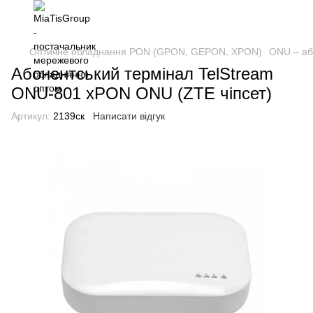
Оптичне обладнання PON (GPON, GEPON, XPON)
ONU – аб
Абонентський термінал TelStream
ONU-801 xPON ONU (ZTE чіпсет)
Артикул:
2139ск
Написати відгук