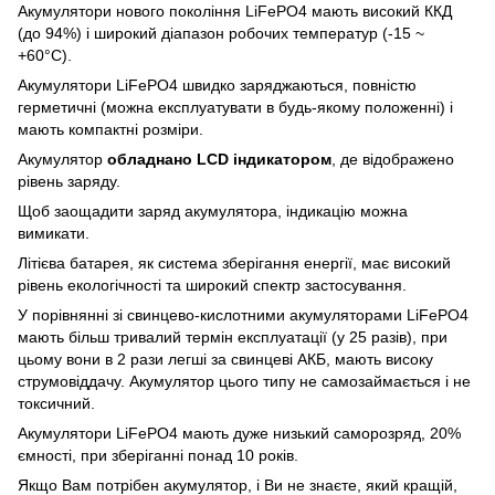
Акумулятори нового покоління LiFePO4 мають високий ККД
(до 94%) і широкий діапазон робочих температур (-15 ~
+60°C).
Акумулятори LiFePO4 швидко заряджаються, повністю
герметичні (можна експлуатувати в будь-якому положенні) і
мають компактні розміри.
Акумулятор
обладнано LCD індикатором
, де відображено
рівень заряду.
Щоб заощадити заряд акумулятора, індикацію можна
вимикати.
Літієва батарея, як система зберігання енергії, має високий
рівень екологічності та широкий спектр застосування.
У порівнянні зі свинцево-кислотними акумуляторами LiFePO4
мають більш тривалий термін експлуатації (у 25 разів), при
цьому вони в 2 рази легші за свинцеві АКБ, мають високу
струмовіддачу. Акумулятор цього типу не самозаймається і не
токсичний.
Акумулятори LiFePO4 мають дуже низький саморозряд, 20%
ємності, при зберіганні понад 10 років.
Якщо Вам потрібен акумулятор, і Ви не знаєте, який кращій,