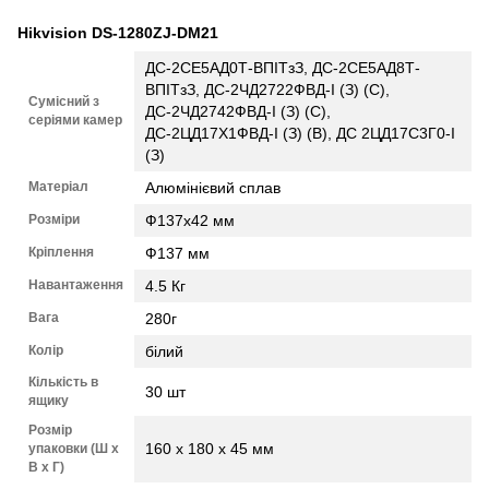
Hikvision DS-1280ZJ-DM21
ДС-2СЕ5АД0Т-ВПІТзЗ, ДС-2СЕ5АД8Т-
ВПІТзЗ, ДС-2ЧД2722ФВД-І (З) (С),
Сумісний з
ДС-2ЧД2742ФВД-І (З) (С),
серіями камер
ДС-2ЦД17Х1ФВД-І (З) (В), ДС 2ЦД17С3Г0-І
(З)
Матеріал
Алюмінієвий сплав
Розміри
Ф137х42 мм
Кріплення
Ф137 мм
Навантаження
4.5 Кг
Вага
280г
Колір
білий
Кількість в
30 шт
ящику
Розмір
160 x 180 x 45 мм
упаковки (Ш х
В х Г)