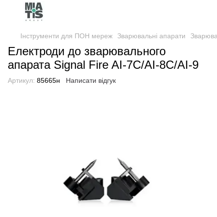
Інструменти для ПОН мереж
Зварювальні апарати
Зварювал
Електроди до зварювального
апарата Signal Fire AI-7C/AI-8C/AI-9
Артикул:
85665н
Написати відгук