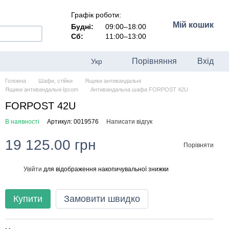
Графік роботи:
Мій кошик
Будні:
09:00–18:00
Сб:
11:00–13:00
Порівняння
Вхід
Укр
Головна
Шафи, стійки
Ящики антивандальні
Ящики антивандальні Ipcom
Антивандальна шафа FORPOST 42U
FORPOST 42U
В наявності
Артикул: 0019576
Написати відгук
19 125.00 грн
Порівняти
Увійти
для відображення накопичувальної знижки
%
Купити
Замовити швидко