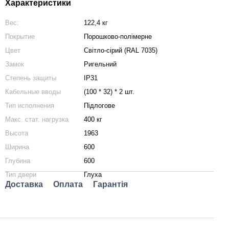
Характеристики
Вес:
122,4 кг
Покрытие
Порошково-полімерне
Цвет
Світло-сірий (RAL 7035)
Замок
Ригельний
Степень защиты
IP31
Кабельные вводы
(100 * 32) * 2 шт.
Тип исполнения
Підлогове
Макс. стат. нагрузка
400 кг
Высота
1963
Ширина
600
Глубина
600
Тип двери
Глуха
Доставка
Оплата
Гарантія