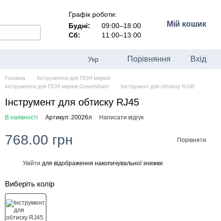
Графік роботи:
Мій кошик
Будні:
09:00–18:00
Сб:
11:00–13:00
Порівняння
Вхід
Укр
Головна
Інструменти для ПОН мереж
Інструменти для ПОН мереж GreenVision
Інструмент для обтиску RJ45
Інструмент для обтиску RJ45
В наявності
Артикул: 20026л
Написати відгук
768.00 грн
Порівняти
Увійти
для відображення накопичувальної знижки
%
Виберіть колір