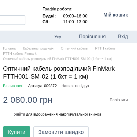
Графік роботи:
Мій кошик
Будні:
09:00–18:00
Сб:
11:00–13:00
Порівняння
Вхід
Укр
Головна
Кабельна продукція
Оптичний кабель
FTTH кабель
FTTH кабель Finmark
Оптичний кабель розподільчий FinMark FTTH001-SM-02 (1 бхт = 1 км)
Оптичний кабель розподільчий FinMark
FTTH001-SM-02 (1 бхт = 1 км)
В наявності
Артикул: 009872
Написати відгук
2 080.00 грн
Порівняти
Увійти
для відображення накопичувальної знижки
%
Купити
Замовити швидко