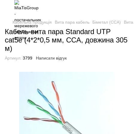
Кабельна продукція
Вита пара кабель
Біметал (CCA)
Вита
Кабель вита пара Standard UTP
cat5e (4*2*0,5 мм, CCA, довжина 305
м)
Артикул:
3799
Написати відгук