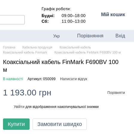
Графік роботи:
Мій кошик
Будні:
09:00–18:00
Сб:
11:00–13:00
Порівняння
Вхід
Укр
Головна
Кабельна продукція
Коаксіальний кабель
Коаксіальний кабель Finmark
Коаксіальний кабель FinMark F690BV 100 м
Коаксіальний кабель FinMark F690BV 100
м
В наявності
Артикул: 050099
Написати відгук
1 193.00 грн
Порівняти
Увійти
для відображення накопичувальної знижки
%
Купити
Замовити швидко