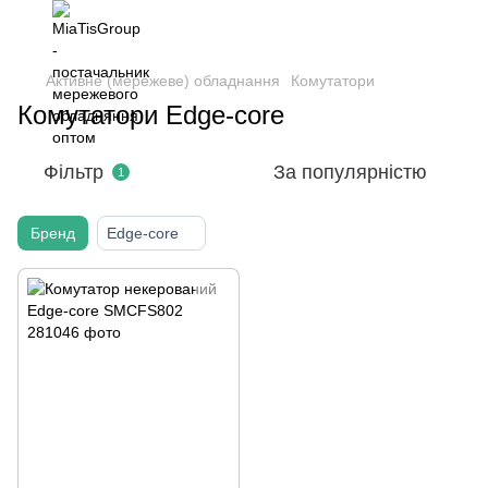
Активне (мережеве) обладнання
Комутатори
Комутатори Edge-core
Фільтр
За популярністю
1
Бренд
Edge-core