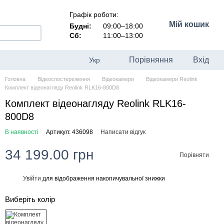
Графік роботи:
Мій кошик
Будні:
09:00–18:00
Сб:
11:00–13:00
Порівняння
Вхід
Укр
Головна
Відеоспостереження
Відеокамери
Відеокамери Reolink
Комплект відеонагляду Reolink RLK16-800D8
Комплект відеонагляду Reolink RLK16-
800D8
В наявності
Артикул: 436098
Написати відгук
34 199.00 грн
Порівняти
Увійти
для відображення накопичувальної знижки
%
Виберіть колір