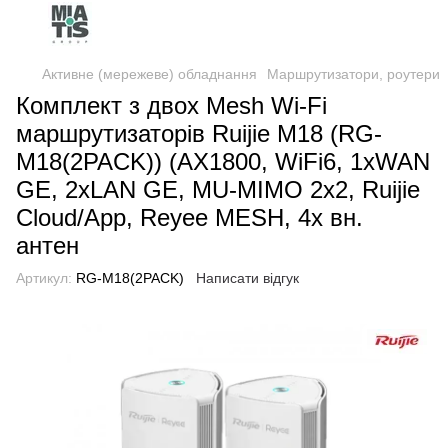
Активне (мережеве) обладнання
Маршрутизатори, роутери
Комплект з двох Mesh Wi-Fi
маршрутизаторів Ruijie M18 (RG-
M18(2PACK)) (AX1800, WiFi6, 1xWAN
GE, 2xLAN GE, MU-MIMO 2x2, Ruijie
Cloud/App, Reyee MESH, 4x вн.
антен
Артикул:
RG-M18(2PACK)
Написати відгук