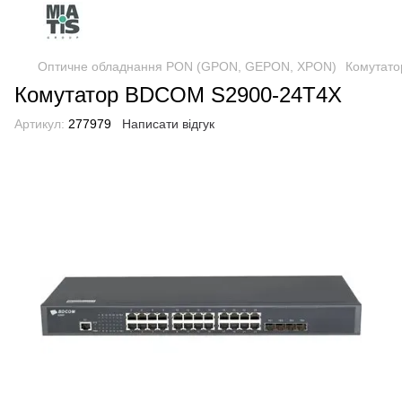
Оптичне обладнання PON (GPON, GEPON, XPON)
Комутато
Комутатор BDCOM S2900-24T4X
Артикул:
277979
Написати відгук