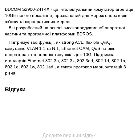
BDCOM S2900-24T4X - це інтелектуальний комутатор агрегації
10GE нового покоління, призначений для мереж операторів
зв'язку та корпоративних мереж.
Він розроблений на основі високопродуктивної апаратної
частини та програмної платформи BDROS.
Підтримує такі функції, як strong ACL, flexible QinQ,
комутацію VLAN 1:1 та N:1, Ethernet OAM, QoS на рівні
оператора та топологію типу «кільце» 10G. Підтримка
стандартів Ethernet 802.3u, 802.3x, 802.3ad, 802.1d, 802.1p,
802.1q, 802.1w, 802.1ad., а також протокол маршрутизації 3
рівня.
Відгуки
Додайте перший відгук