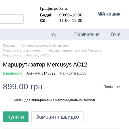
Графік роботи:
Мій кошик
Будні:
09:00–18:00
Сб:
11:00–13:00
Порівняння
Вхід
Укр
Головна
Активне (мережеве) обладнання
Маршрутизатори, роутери
Маршрутизатори, роутери Mercusys
Маршрутизатор Mercusys AC12
Маршрутизатор Mercusys AC12
В наявності
Артикул: 3146092
Написати відгук
899.00 грн
Порівняти
Увійти
для відображення накопичувальної знижки
%
Купити
Замовити швидко