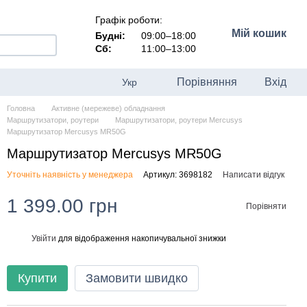
Графік роботи:
Мій кошик
Будні:
09:00–18:00
Сб:
11:00–13:00
Порівняння
Вхід
Укр
Головна
Активне (мережеве) обладнання
Маршрутизатори, роутери
Маршрутизатори, роутери Mercusys
Маршрутизатор Mercusys MR50G
Маршрутизатор Mercusys MR50G
Уточніть наявність у менеджера
Артикул: 3698182
Написати відгук
1 399.00 грн
Порівняти
Увійти
для відображення накопичувальної знижки
%
Купити
Замовити швидко