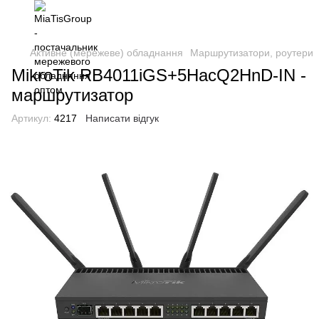
Активне (мережеве) обладнання
Маршрутизатори, роутери
MikroTik RB4011iGS+5HacQ2HnD-IN -
маршрутизатор
Артикул:
4217
Написати відгук