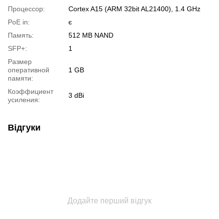
Процессор:
Cortex A15 (ARM 32bit AL21400), 1.4 GHz
PoE in:
є
Память:
512 MB NAND
SFP+:
1
Размер
оперативной
1 GB
памяти:
Коэффициент
3 dBi
усиления:
Відгуки
Додайте перший відгук