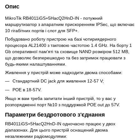
Опис
MikroTik RB4011iGS+5HacQ2HnD-IN - потужний
маршрутизатор з апаратним прискоренням IPSec, що включає
10 гігабітних портів і слот для SFP+.
Побудовано роботу пристрою на базі чотириядерного
процесора AL21400 з тактовою частотою 1.4 GHz. На борту 1
Gb оперативної пам'яті та сховище NAND розміром 512 MB,
що дозволяє безперешкодно та без затримок працювати з
будь-якими налаштуваннями.
Живлення у пристрій може надходити двома способами:
Стандартний DC jack для живлення 12-57 V;
POE в 18-57V.
Якщо ж вам треба запитати інший пристрій, то у вас у
розпорядженні порт №10 з поддуржкой POE out до 57V.
Параметри бездротового з'єднання
RB4011iGS+5HacQ2HnD-IN одночасно працює у двох
діапазонах. Для цього пристрій оснащений двома
незалежними радіомодулями: