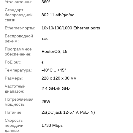
Угол антенны:
360°
Стандарт
беспроводной
802.11 a/b/g/n/ac
связи:
Ethernet-порты:
10х10/100/1000 Ethernet ports
Беспроводной
так
режим:
Программное
RouterOS, L5
обеспечение:
PoE out:
є
Температура:
-40°C .. +45°
Размеры:
228 x 120 x 30 мм
Частотный
2.4 GHz/5 GHz
диапазон:
Потребляемая
26W
мощность:
Питание:
2х(DC jack 12-57 V, PoE-IN)
Скорость
передачи
1733 Mbps
данных: