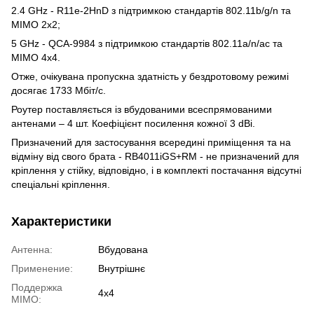
2.4 GHz - R11e-2HnD з підтримкою стандартів 802.11b/g/n та
MIMO 2x2;
5 GHz - QCA-9984 з підтримкою стандартів 802.11a/n/ac та
MIMO 4x4.
Отже, очікувана пропускна здатність у бездротовому режимі
досягає 1733 Мбіт/с.
Роутер поставляється із вбудованими всеспрямованими
антенами – 4 шт. Коефіцієнт посилення кожної 3 dBi.
Призначений для застосування всередині приміщення та на
відміну від свого брата - RB4011iGS+RM - не призначений для
кріплення у стійку, відповідно, і в комплекті постачання відсутні
спеціальні кріплення.
Характеристики
Антенна:
Вбудована
Применение:
Внутрішнє
Поддержка
4х4
MIMO: