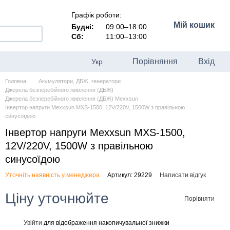
Графік роботи:
Мій кошик
Будні:
09:00–18:00
Сб:
11:00–13:00
Порівняння
Вхід
Укр
Головна
Акумулятори, ДБЖ, генератори
Джерела безперебійного живлення (ДБЖ)
Джерела безперебійного живлення (ДБЖ) Mexxsun
Інвертор напруги Mexxsun MXS-1500, 12V/220V, 1500W з правільною
синусоїдою
Інвертор напруги Mexxsun MXS-1500,
12V/220V, 1500W з правільною
синусоїдою
Уточніть наявність у менеджера
Артикул: 29229
Написати відгук
Ціну уточнюйте
Порівняти
Увійти
для відображення накопичувальної знижки
%