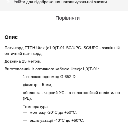
Увійти
для відображення накопичувальної знижки
%
Порівняти
Опис
Патч-корд FTTH Utex (с1,0)Т-01 SC/UPC- SC/UPC - зовнішній
оптичний патч-корд.
Довжина 25 метрів.
Виготовлений із оптичного кабелю Utex(с1,0)Т-01:
1 волокно одномод G.652 D;
діаметр – 5 мм;
оболонка - чорний УФ- та вологостійкий поліетилен
(PE);
Температура:
монтажу -20°C до +50°C;
експлуатації -40°C до +60°C;