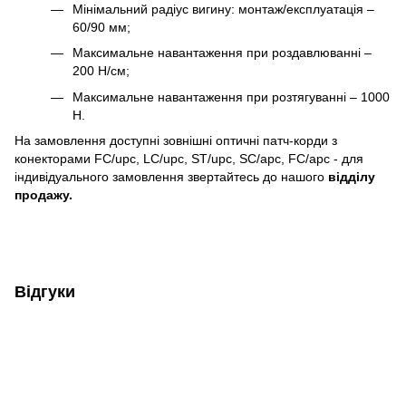
Мінімальний радіус вигину: монтаж/експлуатація –
60/90 мм;
Максимальне навантаження при роздавлюванні –
200 Н/см;
Максимальне навантаження при розтягуванні – 1000
H.
На замовлення доступні зовнішні оптичні патч-корди з
конекторами FC/upc, LC/upc, ST/upc, SC/apc, FC/apc - для
індивідуального замовлення звертайтесь до нашого
відділу
продажу.
Відгуки