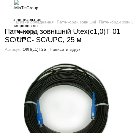
Пасивне обладнання
Патч-корди зовнішні
Патч-корди зовн
Патч-корд зовнішній Utex(с1,0)Т-01
SC/UPC- SC/UPC, 25 м
Артикул:
ОКП(с1)Т25
Написати відгук