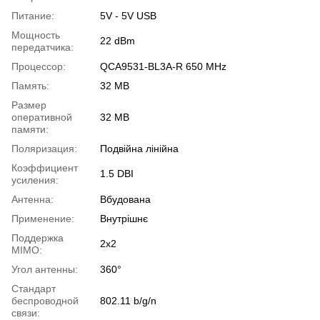
Питание:
5V - 5V USB
Мощность
22 dBm
передатчика:
Процессор:
QCA9531-BL3A-R 650 MHz
Память:
32 MB
Размер
оперативной
32 MB
памяти:
Поляризация:
Подвійна лінійна
Коэффициент
1.5 DBI
усиления:
Антенна:
Вбудована
Применение:
Внутрішнє
Поддержка
2х2
MIMO:
Угол антенны:
360°
Стандарт
беспроводной
802.11 b/g/n
связи: