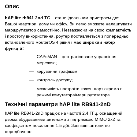
Опис
hAP lite rb941 2nd
TC
– стане ідеальним пристроєм для
Вашої квартири, дому чи офісу. Ви легко зможете налаштувати
маршрутизатор самостійно. Незважаючи на свою компактність
і простоту використання, роутер поставляється з попередньо
встановленого RouterOS 4 рівня і
має широкий набір
функцій:
CAPsMAN – централізоване управління
мережею;
керування трафіком;
контроль доступу;
можливість настроїти кожен порт окремо в
режимі комутатора/маршрутизатора.
Технічні параметри hAP lite RB941-2nD
hAP lite RB941-2nD працює на частоті 2.4 ГГц, оснащений
двома вбудованими антенами з підтримкою MIMO 2x2 та
коефіцієнтом посилення 1.5 дбі. Зовнішні антени не
передбачено.