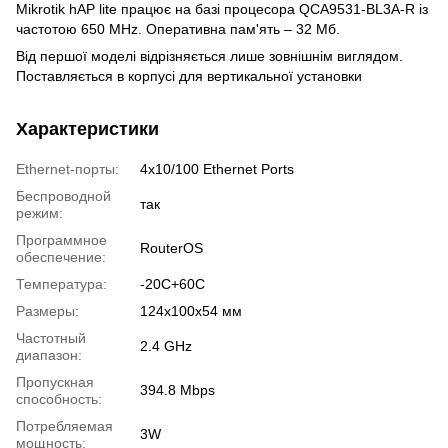
Mikrotik hAP lite працює на базі процесора QCA9531-BL3A-R із
частотою 650 MHz. Оперативна пам'ять – 32 Мб.
Від першої моделі відрізняється лише зовнішнім виглядом.
Поставляється в корпусі для вертикальної установки
Характеристики
Ethernet-порты:
4х10/100 Ethernet Ports
Беспроводной
так
режим:
Программное
RouterOS
обеспечение:
Температура:
-20C+60C
Размеры:
124x100x54 мм
Частотный
2.4 GHz
диапазон:
Пропускная
394.8 Mbps
способность:
Потребляемая
3W
мощность: