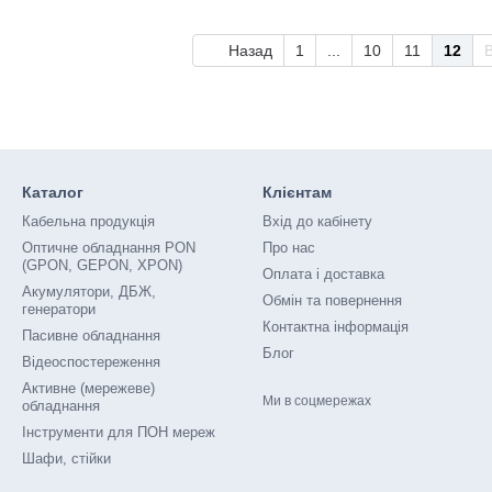
Назад
1
...
10
11
12
Каталог
Клієнтам
Кабельна продукція
Вхід до кабінету
Оптичне обладнання PON
Про нас
(GPON, GEPON, XPON)
Оплата і доставка
Акумулятори, ДБЖ,
Обмін та повернення
генератори
Контактна інформація
Пасивне обладнання
Блог
Відеоспостереження
Активне (мережеве)
Ми в соцмережах
обладнання
Інструменти для ПОН мереж
Шафи, стійки