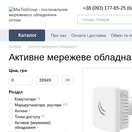
Перейти до основного контенту
+38 (093) 177-65-25 (
Каталог
Про нас
Оплата і доставка
Обмін та 
Головна
Активне (мережеве) обладнання
Активне мережеве обладна
Ціна, грн
Від Ціна, грн
До Ціна, грн
ОК
Розділ
Комутатори
34
Маршрутизатори, роутери
137
Антени
4
Точки доступу
47
Активне (мережеве)
обладнання
1