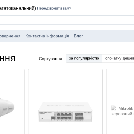
багатоканальний)
Передзвонити вам?
повернення
Контактна інформація
Блог
ння
за популярністю
спочатку деше
Сортування: