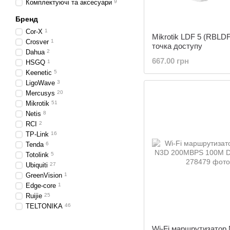
Комплектуючі та аксесуари
9
Бренд
Cor-X
1
Mikrotik LDF 5 (RBLDF
Crosver
1
точка доступу
Dahua
2
667.00 грн
HSGQ
1
Keenetic
5
LigoWave
3
Mercusys
20
Mikrotik
51
Netis
8
RCI
2
TP-Link
16
Tenda
6
Totolink
5
Ubiquiti
27
GreenVision
1
Edge-core
1
Ruijie
25
TELTONIKA
46
Wi-Fi маршрутизатор