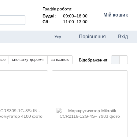
Графік роботи:
Мій кошик
Будні:
09:00–18:00
Сб:
11:00–13:00
Порівняння
Вхід
Укр
вше
спочатку дорожчі
за назвою
Відображення: