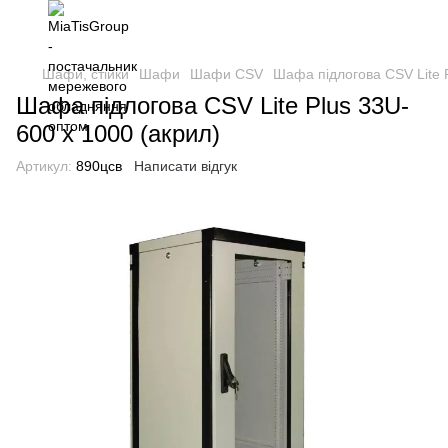
Шафи, стійки
Шафи
Шафи CSV
Шафа підлогова CSV Lite P
Шафа підлогова CSV Lite Plus 33U-
600 х 1000 (акрил)
Артикул:
890цсв
Написати відгук