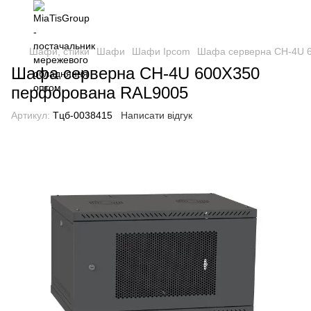
Шафи, стійки
Шафи
Шафи Ipcom
Шафа серверна CH-4U 
Шафа серверна CH-4U 600X350
перфорована RAL9005
Артикул:
Тцб-0038415
Написати відгук