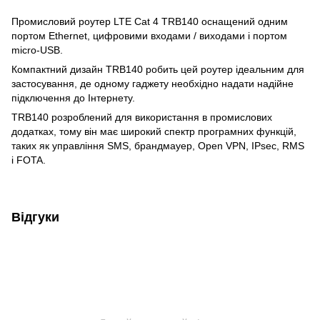
Промисловий роутер LTE Cat 4 TRB140 оснащений одним
портом Ethernet, цифровими входами / виходами і портом
micro-USB.
Компактний дизайн TRB140 робить цей роутер ідеальним для
застосування, де одному гаджету необхідно надати надійне
підключення до Інтернету.
TRB140 розроблений для використання в промислових
додатках, тому він має широкий спектр програмних функцій,
таких як управління SMS, брандмауер, Open VPN, IPsec, RMS
і FOTA.
Відгуки